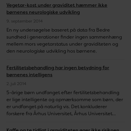
Vegetar-kost under graviditet hæmmer ikke
børnenes neurologiske udvikling
9. september 2014
En ny undersøgelse baseret på data fra Bedre
sundhed i generationer finder ingen sammenhæng
mellem mors vegetarstatus under graviditeten og
den neurologiske udvikling hos børnene.
Fertilitetsbehandling har ingen betydning for
børnenes intelligens
2. juli 2014
5-årige børn undfanget efter fertilitetsbehandling
er lige intelligente og opmærksomme som børn, der
er undfanget på naturlig vis. Det konkluderer
forskere fra Århus Universitet, Århus Universitet...
Kaffe og te tidligt i graviditeten øger ikke risikoen