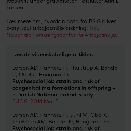
jobstress under graviditeten", afslutter Ann D.
Larsen.
Læs mere om, hvordan data fra BSIG bliver
benyttet i arbejdsmiljøforskning:
Det
Nationale Forskningscenter for Arbejdsmiljø
.
Læs de videnskabelige artikler:
Larsen AD, Hannerz H, Thulstrup A, Bonde
J, Obel C, Hougaard K.
Psychosocial job strain and risk of
congenital malformations in offspring -
a Danish National cohort study.
BJOG. 2014 Mar 5
Larsen AD, Hannerz H, Juhl M, Obel C,
Thulstrup AM, Bonde JP, Hougaard KS.
Psychosocial job strain and risk of