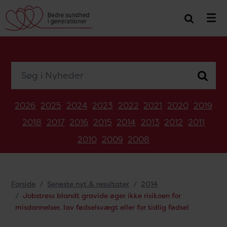
Søg i Nyheder
2026
2025
2024
2023
2022
2021
2020
2019
2018
2017
2016
2015
2014
2013
2012
2011
2010
2009
2008
Forside
Seneste nyt & resultater
2014
Jobstress blandt gravide øger ikke risikoen for
misdannelser, lav fødselsvægt eller for tidlig fødsel