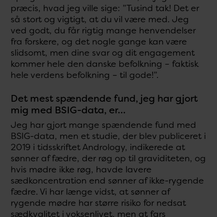
præcis, hvad jeg ville sige: ”Tusind tak! Det er
så stort og vigtigt, at du vil være med. Jeg
ved godt, du får rigtig mange henvendelser
fra forskere, og det nogle gange kan være
slidsomt, men dine svar og dit engagement
kommer hele den danske befolkning – faktisk
hele verdens befolkning – til gode!”.
Det mest spændende fund, jeg har gjort
mig med BSIG-data, er…
Jeg har gjort mange spændende fund med
BSIG-data, men et studie, der blev publiceret i
2019 i tidsskriftet Andrology, indikerede at
sønner af fædre, der røg op til graviditeten, og
hvis mødre ikke røg, havde lavere
sædkoncentration end sønner af ikke-rygende
fædre. Vi har længe vidst, at sønner af
rygende mødre har større risiko for nedsat
sædkvalitet i voksenlivet, men at fars