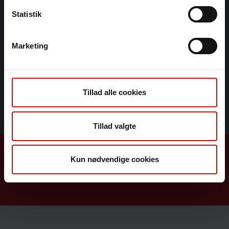
Statistik
Se også...
Marketing
Epilepsi og flerumættede fedtsyrer
Fisk gør børnene kloge
Kan fødselsdepression forebygges med fiskeolie?
Tillad alle cookies
Middelhavskost og risiko for pre-term fødsel
Tillad valgte
Kun nødvendige cookies
Til deltagere