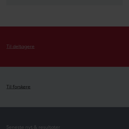
Til deltagere
Til forskere
Seneste nyt & resultater