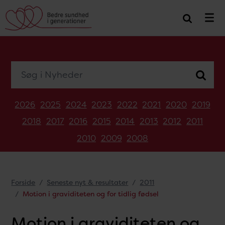
Søg i Nyheder
2026
2025
2024
2023
2022
2021
2020
2019
2018
2017
2016
2015
2014
2013
2012
2011
2010
2009
2008
Forside
Seneste nyt & resultater
2011
Motion i graviditeten og for tidlig fødsel
Motion i graviditeten og