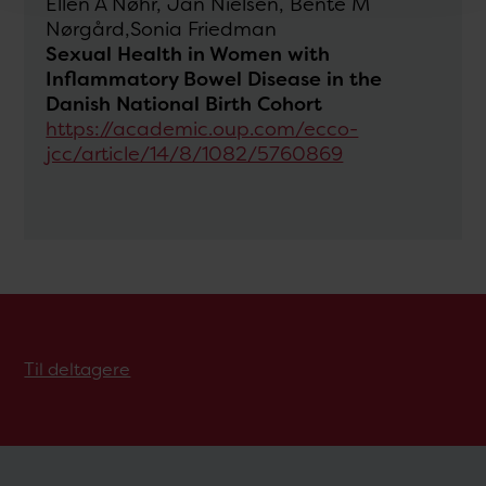
Ellen A Nøhr, Jan Nielsen, Bente M
Nørgård,Sonia Friedman
Sexual Health in Women with
Inflammatory Bowel Disease in the
Danish National Birth Cohort
https://academic.oup.com/ecco-
jcc/article/14/8/1082/5760869
Til deltagere