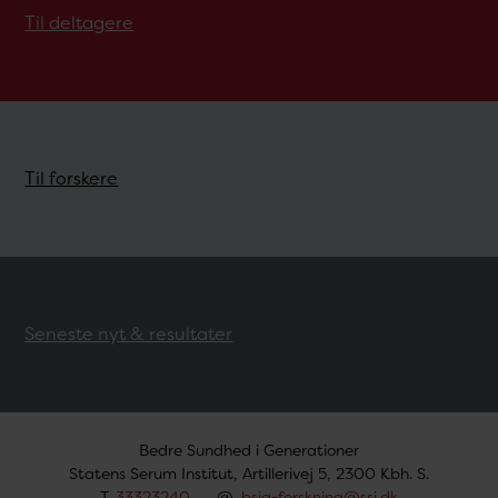
Til deltagere
Til forskere
Seneste nyt & resultater
Bedre Sundhed i Generationer
Statens Serum Institut, Artillerivej 5, 2300 Kbh. S.
T.
33323240
@.
bsig-forskning@ssi.dk