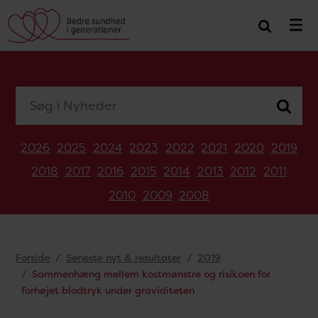
Søg i Nyheder
2026
2025
2024
2023
2022
2021
2020
2019
2018
2017
2016
2015
2014
2013
2012
2011
2010
2009
2008
Forside
Seneste nyt & resultater
2019
Sammenhæng mellem kostmønstre og risikoen for
forhøjet blodtryk under graviditeten