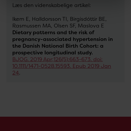
Læs den videnskabelige artikel:
Ikem E, Halldorsson TI, Birgisdóttir BE,
Rasmussen MA, Olsen SF, Maslova E
Dietary patterns and the risk of
pregnancy-associated hypertension in
the Danish National Birth Cohort: a
prospective longitudinal study.
BJOG. 2019 Apr;126(5):663-673. doi:
10.1111/1471-0528.15593. Epub 2019 Jan
24
.