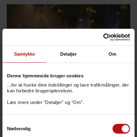
Samtykke
Detaljer
Om
Denne hjemmeside bruger cookies
...for at huske dine indstillinger og lave trafikmålinger, der
kan forbedre brugeroplevelsen.
I en ny undersøgelse fra BSIG har forskere
Læs mere under "Detaljer" og "Om".
undersøgt gravide kvinders kost og opdelt
den i 7 forskellige overordnede kostmønstre.
Dermed har de kunnet undersøge, om der er
Samtykkevalg
en sammenhæng mellem de enkelte
Nødvendig
kostmønstre og risikoen for forhøjet blodtryk