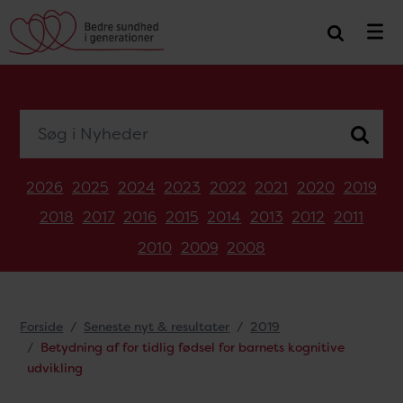
Søg i Nyheder
2026
2025
2024
2023
2022
2021
2020
2019
2018
2017
2016
2015
2014
2013
2012
2011
2010
2009
2008
Forside
Seneste nyt & resultater
2019
Betydning af for tidlig fødsel for barnets kognitive
udvikling