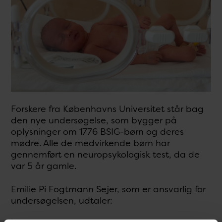
Forskere fra Københavns Universitet står bag
den nye undersøgelse, som bygger på
oplysninger om 1776 BSIG-børn og deres
mødre. Alle de medvirkende børn har
gennemført en neuropsykologisk test, da de
var 5 år gamle.
Emilie Pi Fogtmann Sejer, som er ansvarlig for
undersøgelsen, udtaler: